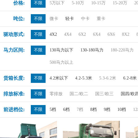
价格:
不限
5万以下
5-10万
10-15万
15-20万
2
吨位:
不限
微卡
轻卡
中卡
重卡
驱动形式:
不限
4X2
4X4
6X2
6X4
6X6
8X2
马力区间:
不限
130马力以下
130-180马力
180-220马力
500马力以上
货箱长度:
不限
4.2米以下
4.2-5.3米
5.3-6.2米
6.2-8米
排放标准:
不限
零排放
国二/欧二
国三/欧三
国四/欧
前进档位:
不限
5档
6档
7档
8档
9档
10档
1