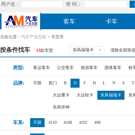
客车
卡车
当前位置：
汽车产业互联
> 车型库
按条件找车
东风福瑞卡
×
清除全部筛
13
款车型
类型:
客运客车
公交客车
旅游客车
团体客车
校
品牌:
不限
热门
B
D
F
H
L
N
S
T
大运重卡
大运轻卡
东风福瑞卡
东
东风华神
车系:
不限
4110
4108
4102
490