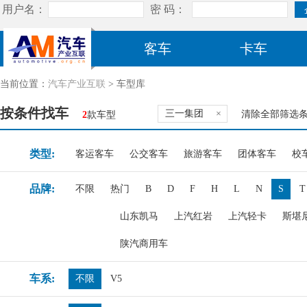
客车
卡车
当前位置：
汽车产业互联
> 车型库
按条件找车
三一集团
×
清除全部筛选
2
款车型
类型:
客运客车
公交客车
旅游客车
团体客车
校
品牌:
不限
热门
B
D
F
H
L
N
S
T
山东凯马
上汽红岩
上汽轻卡
斯堪
陕汽商用车
车系:
不限
V5