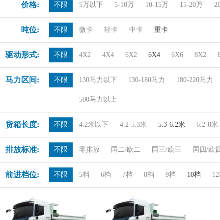
价格:
不限
5万以下
5-10万
10-15万
15-20万
2
吨位:
不限
微卡
轻卡
中卡
重卡
驱动形式:
不限
4X2
4X4
6X2
6X4
6X6
8X2
马力区间:
不限
130马力以下
130-180马力
180-220马力
500马力以上
货箱长度:
不限
4.2米以下
4.2-5.3米
5.3-6.2米
6.2-8米
排放标准:
不限
零排放
国二/欧二
国三/欧三
国四/欧
前进档位:
不限
5档
6档
7档
8档
9档
10档
1