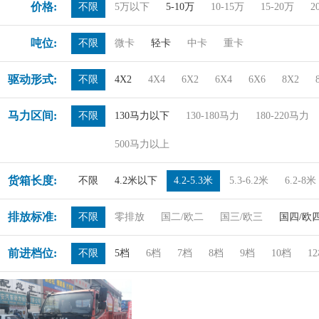
价格:
不限
5万以下
5-10万
10-15万
15-20万
2
吨位:
不限
微卡
轻卡
中卡
重卡
驱动形式:
不限
4X2
4X4
6X2
6X4
6X6
8X2
马力区间:
不限
130马力以下
130-180马力
180-220马力
500马力以上
货箱长度:
不限
4.2米以下
4.2-5.3米
5.3-6.2米
6.2-8米
排放标准:
不限
零排放
国二/欧二
国三/欧三
国四/欧
前进档位:
不限
5档
6档
7档
8档
9档
10档
1