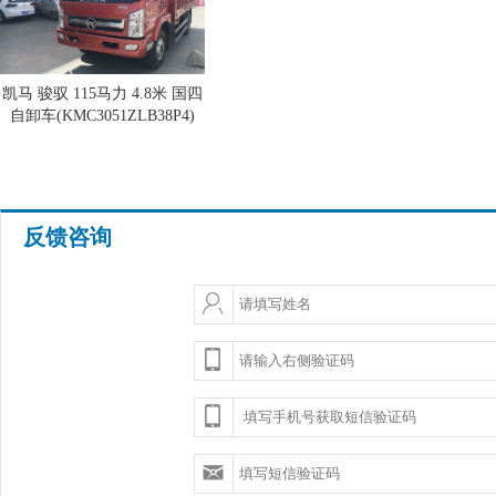
凯马 骏驭 115马力 4.8米 国四
自卸车(KMC3051ZLB38P4)
反馈咨询