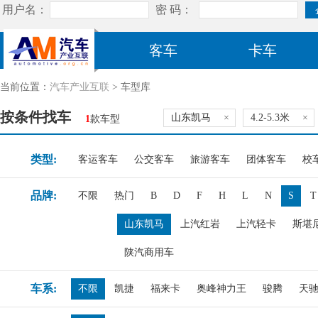
客车
卡车
当前位置：
汽车产业互联
> 车型库
按条件找车
山东凯马
×
4.2-5.3米
×
1
款车型
类型:
客运客车
公交客车
旅游客车
团体客车
校
品牌:
不限
热门
B
D
F
H
L
N
S
T
山东凯马
上汽红岩
上汽轻卡
斯堪
陕汽商用车
车系:
不限
凯捷
福来卡
奥峰神力王
骏腾
天