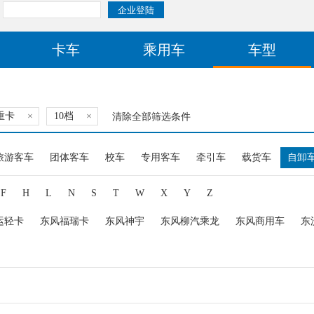
卡车
乘用车
车型
重卡
×
10档
×
清除全部筛选条件
旅游客车
团体客车
校车
专用客车
牵引车
载货车
自卸
F
H
L
N
S
T
W
X
Y
Z
运轻卡
东风福瑞卡
东风神宇
东风柳汽乘龙
东风商用车
东