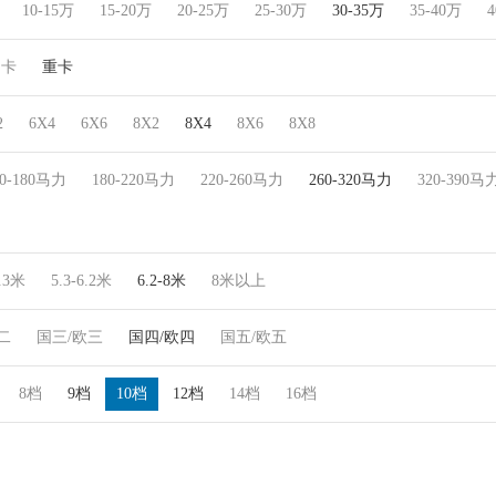
10-15万
15-20万
20-25万
25-30万
30-35万
35-40万
4
中卡
重卡
2
6X4
6X6
8X2
8X4
8X6
8X8
30-180马力
180-220马力
220-260马力
260-320马力
320-390马
5.3米
5.3-6.2米
6.2-8米
8米以上
二
国三/欧三
国四/欧四
国五/欧五
8档
9档
10档
12档
14档
16档