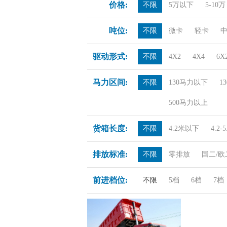
价格:
不限
5万以下
5-10万
吨位:
不限
微卡
轻卡
驱动形式:
不限
4X2
4X4
6X
马力区间:
不限
130马力以下
1
500马力以上
货箱长度:
不限
4.2米以下
4.2-
排放标准:
不限
零排放
国二/欧
前进档位:
不限
5档
6档
7档