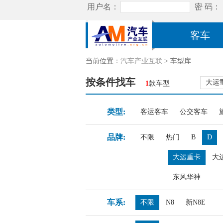
客车
当前位置：
汽车产业互联
> 车型库
按条件找车
大运
1
款车型
类型:
客运客车
公交客车
品牌:
不限
热门
B
D
大运重卡
大
东风华神
车系:
不限
N8
新N8E