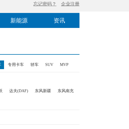
新能源
资讯
车
专用卡车
轿车
SUV
MVP
沃
达夫(DAF)
东风新疆
东风南充