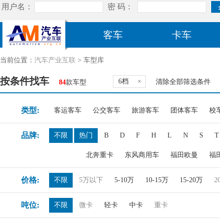
客车
卡车
当前位置：
汽车产业互联
> 车型库
按条件找车
6档
×
清除全部筛选条件
84
款车型
类型:
客运客车
公交客车
旅游客车
团体客车
校
品牌:
不限
热门
B
D
F
H
L
N
S
T
北奔重卡
东风商用车
福田欧曼
福
价格:
不限
5万以下
5-10万
10-15万
15-20万
2
吨位:
不限
微卡
轻卡
中卡
重卡