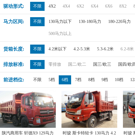
驱动形式:
不限
4X2
4X4
6X2
6X4
6X6
8X2
马力区间:
不限
130马力以下
130-180马力
180-220马力
500马力以上
货箱长度:
不限
4.2米以下
4.2-5.3米
5.3-6.2米
6.2-8米
排放标准:
不限
零排放
国二/欧二
国三/欧三
国四/欧
前进档位:
不限
5档
6档
7档
8档
9档
10档
1
陕汽商用车 轩德X9 129马力
时骏 斯卡特轻卡 130马力 4.2
时骏 