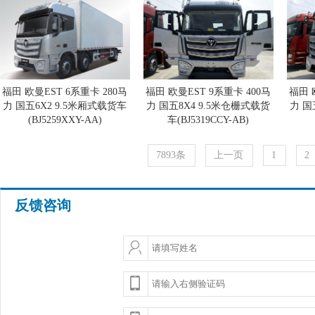
福田 欧曼EST 6系重卡 280马
福田 欧曼EST 9系重卡 400马
福田 
力 国五6X2 9.5米厢式载货车
力 国五8X4 9.5米仓栅式载货
力 国
(BJ5259XXY-AA)
车(BJ5319CCY-AB)
7893条
上一页
1
2
反馈咨询