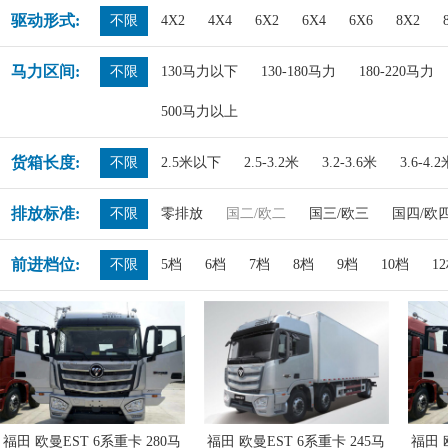
驱动形式:
不限
4X2
4X4
6X2
6X4
6X6
8X2
马力区间:
不限
130马力以下
130-180马力
180-220马力
500马力以上
货箱长度:
不限
2.5米以下
2.5-3.2米
3.2-3.6米
3.6-4.
排放标准:
不限
零排放
国二/欧二
国三/欧三
国四/欧
前进档位:
不限
5档
6档
7档
8档
9档
10档
1
福田 欧曼EST 6系重卡 280马
福田 欧曼EST 6系重卡 245马
福田 