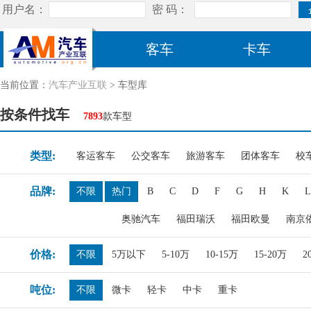
客车
卡车
当前位置：
汽车产业互联
> 车型库
按条件找车
7893
款车型
类型:
客运客车
公交客车
旅游客车
团体客车
校
品牌:
不限
热门
B
C
D
F
G
H
K
L
奥驰汽车
福田瑞沃
福田欧曼
南京
价格:
不限
5万以下
5-10万
10-15万
15-20万
2
吨位:
不限
微卡
轻卡
中卡
重卡