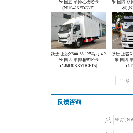
米 国五 单排栏板轻卡
米 国四 双
(NJ1042KFDCNZ)
档)(N
跃进 上骏X300-33 125马力 4.2
跃进 上骏X50
米 国四 单排厢式轻卡
米 国四 
(NJ5040XXYDCFT5)
(NJ
442条
反馈咨询