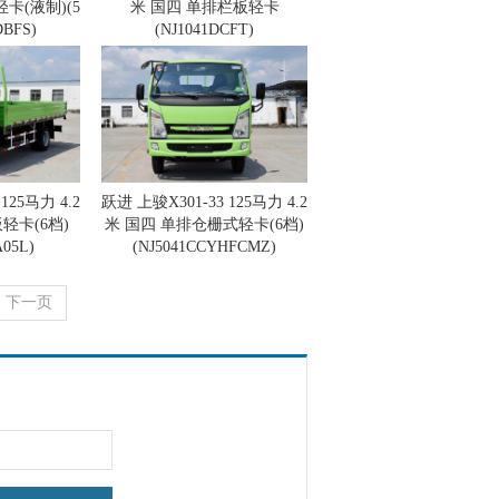
卡(液制)(5
米 国四 单排栏板轻卡
DBFS)
(NJ1041DCFT)
125马力 4.2
跃进 上骏X301-33 125马力 4.2
轻卡(6档)
米 国四 单排仓栅式轻卡(6档)
05L)
(NJ5041CCYHFCMZ)
下一页