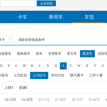
卡车
乘用车
车型
轻卡
×
清除全部筛选条件
旅游客车
团体客车
校车
专用客车
牵引车
载货车
自卸
D
F
G
H
K
L
N
Q
S
T
W
X
Y
Z
东凯马
上汽红岩
上汽轻卡
时代汽车
陕汽重卡
三环十通
上骏X
超越C
10-15万
15-20万
20-25万
25-30万
30-35万
35-40万
4