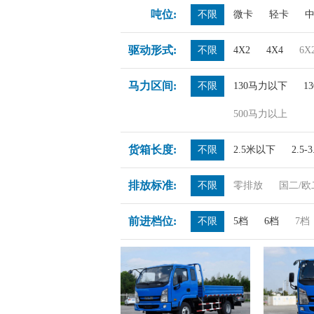
吨位:
不限
微卡
轻卡
驱动形式:
不限
4X2
4X4
6X
马力区间:
不限
130马力以下
1
500马力以上
货箱长度:
不限
2.5米以下
2.5-
排放标准:
不限
零排放
国二/欧
前进档位:
不限
5档
6档
7档