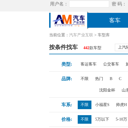
客车
当前位置：
汽车产业互联
> 车型库
按条件找车
上汽
442
款车型
类型:
客运客车
公交客车
品牌:
不限
热门
B
C
沈阳金杯
山
车系:
不限
小福星S
帅虎H
价格:
不限
5万以下
5-10万