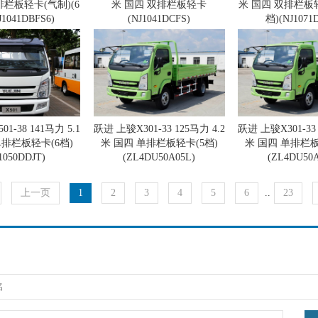
排栏板轻卡(气制)(6
米 国四 双排栏板轻卡
米 国四 双排栏板轻
J1041DBFS6)
(NJ1041DCFS)
档)(NJ1071
1-38 141马力 5.1
跃进 上骏X301-33 125马力 4.2
跃进 上骏X301-33 
单排栏板轻卡(6档)
米 国四 单排栏板轻卡(5档)
米 国四 单排栏板
1050DDJT)
(ZL4DU50A05L)
(ZL4DU50A
上一页
1
2
3
4
5
6
..
23