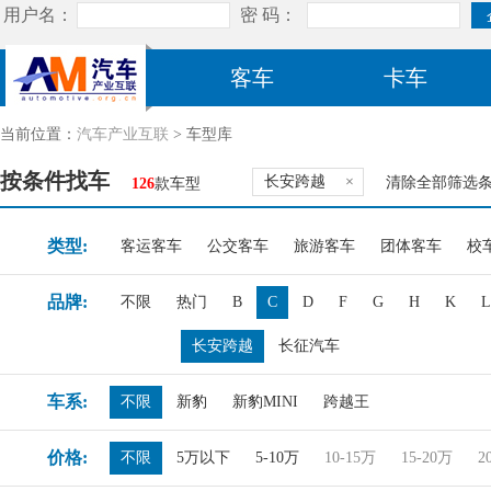
客车
卡车
当前位置：
汽车产业互联
> 车型库
按条件找车
长安跨越
×
清除全部筛选
126
款车型
类型:
客运客车
公交客车
旅游客车
团体客车
校
品牌:
不限
热门
B
C
D
F
G
H
K
L
长安跨越
长征汽车
车系:
不限
新豹
新豹MINI
跨越王
价格:
不限
5万以下
5-10万
10-15万
15-20万
2