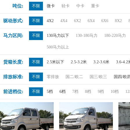
吨位:
不限
微卡
轻卡
中卡
重卡
驱动形式:
不限
4X2
4X4
6X2
6X4
6X6
8X2
马力区间:
不限
130马力以下
130-180马力
180-220马力
500马力以上
货箱长度:
不限
2.5米以下
2.5-3.2米
3.2-3.6米
3.6-4.
排放标准:
不限
零排放
国二/欧二
国三/欧三
国四/欧
前进档位:
不限
5档
6档
7档
8档
9档
10档
1