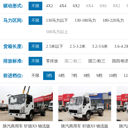
驱动形式:
不限
4X2
4X4
6X2
6X4
6X6
8X2
马力区间:
不限
130马力以下
130-180马力
180-220马力
500马力以上
货箱长度:
不限
2.5米以下
2.5-3.2米
3.2-3.6米
3.6-4.
排放标准:
不限
零排放
国二/欧二
国三/欧三
国四/欧
前进档位:
不限
5档
6档
7档
8档
9档
10档
1
陕汽商用车 轩德X9 物流版
陕汽商用车 轩德X9 物流版
陕汽