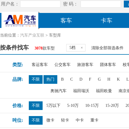
客车
卡车
当前位置：
汽车产业互联
> 车型库
按条件找车
5档
×
清除全部筛选条件
3078
款车型
类型:
客运客车
公交客车
旅游客车
团体客车
校
品牌:
不限
热门
B
C
D
F
G
H
K
L
奥驰汽车
福田瑞沃
福田欧曼
南京
价格:
不限
5万以下
5-10万
10-15万
15-20万
2
吨位:
不限
微卡
轻卡
中卡
重卡