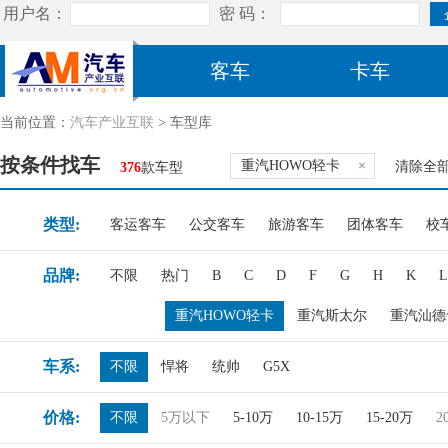
客车
卡车
当前位置：
汽车产业互联
> 车型库
按条件找车
重汽HOWO轻卡
×
清除全
376
款车型
类型:
客运客车
公交客车
旅游客车
团体客车
校
品牌:
不限
热门
B
C
D
F
G
H
K
L
重汽HOWO轻卡
重汽斯太尔
重汽汕德
车系:
不限
悍将
统帅
G5X
价格:
不限
5万以下
5-10万
10-15万
15-20万
2