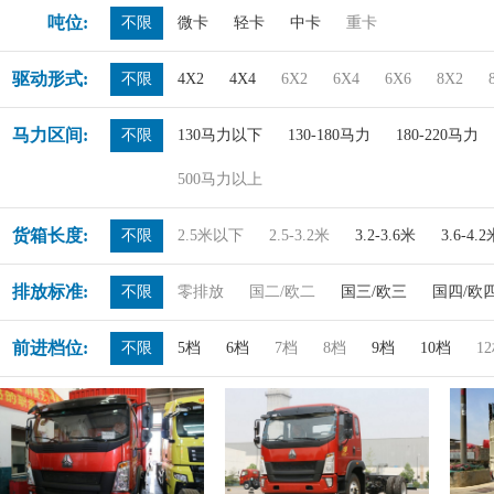
吨位:
不限
微卡
轻卡
中卡
重卡
驱动形式:
不限
4X2
4X4
6X2
6X4
6X6
8X2
马力区间:
不限
130马力以下
130-180马力
180-220马力
500马力以上
货箱长度:
不限
2.5米以下
2.5-3.2米
3.2-3.6米
3.6-4.
排放标准:
不限
零排放
国二/欧二
国三/欧三
国四/欧
前进档位:
不限
5档
6档
7档
8档
9档
10档
1