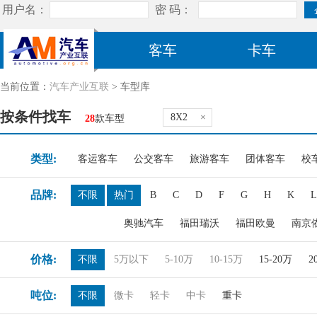
客车
卡车
当前位置：
汽车产业互联
> 车型库
按条件找车
8X2
×
28
款车型
类型:
客运客车
公交客车
旅游客车
团体客车
校
品牌:
不限
热门
B
C
D
F
G
H
K
L
奥驰汽车
福田瑞沃
福田欧曼
南京
价格:
不限
5万以下
5-10万
10-15万
15-20万
2
吨位:
不限
微卡
轻卡
中卡
重卡