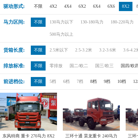
驱动形式:
不限
4X2
4X4
6X2
6X4
6X6
8X2
马力区间:
不限
130马力以下
130-180马力
180-220马力
500马力以上
货箱长度:
不限
2.5米以下
2.5-3.2米
3.2-3.6米
3.6-4.
排放标准:
不限
零排放
国二/欧二
国三/欧三
国四/欧
前进档位:
不限
5档
6档
7档
8档
9档
10档
1
东风特商 重卡 270马力 8X2
三环十通 昊龙重卡 240马力
三环