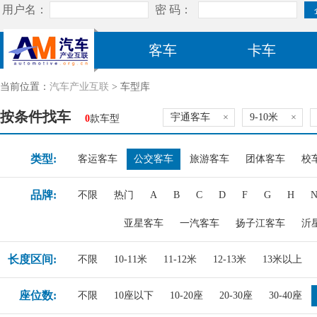
客车
卡车
当前位置：
汽车产业互联
> 车型库
按条件找车
宇通客车
×
9-10米
×
0
款车型
类型:
客运客车
公交客车
旅游客车
团体客车
校
品牌:
不限
热门
A
B
C
D
F
G
H
亚星客车
一汽客车
扬子江客车
沂
长度区间:
不限
10-11米
11-12米
12-13米
13米以上
座位数:
不限
10座以下
10-20座
20-30座
30-40座