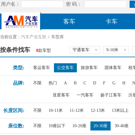
客车
卡车
当前位置：
汽车产业互联
> 车型库
按条件找车
宇通客车
×
9-10米
×
8
款车型
类型:
客运客车
公交客车
旅游客车
团体客车
校
品牌:
不限
热门
A
B
C
D
F
G
H
亚星客车
一汽客车
扬子江客车
沂
长度区间:
不限
10-11米
11-12米
12-13米
13米以上
座位数:
不限
10座以下
10-20座
20-30座
30-40座