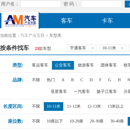
客车
卡车
当前位置：
汽车产业互联
> 车型库
按条件找车
宇通客车
×
10-11米
×
23
款车型
类型:
客运客车
公交客车
旅游客车
团体客车
校
品牌:
不限
热门
A
B
C
D
F
G
H
亚星客车
一汽客车
扬子江客车
沂
长度区间:
不限
10-11米
11-12米
12-13米
13米以上
座位数:
不限
10座以下
10-20座
20-30座
30-40座