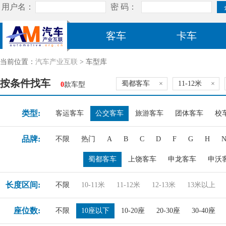
客车
卡车
当前位置：
汽车产业互联
> 车型库
按条件找车
蜀都客车
×
11-12米
×
0
款车型
类型:
客运客车
公交客车
旅游客车
团体客车
校
品牌:
不限
热门
A
B
C
D
F
G
H
蜀都客车
上饶客车
申龙客车
申沃
长度区间:
不限
10-11米
11-12米
12-13米
13米以上
座位数:
不限
10座以下
10-20座
20-30座
30-40座