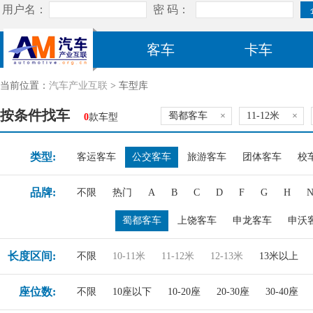
客车
卡车
当前位置：
汽车产业互联
> 车型库
按条件找车
蜀都客车
×
11-12米
×
0
款车型
类型:
客运客车
公交客车
旅游客车
团体客车
校
品牌:
不限
热门
A
B
C
D
F
G
H
蜀都客车
上饶客车
申龙客车
申沃
长度区间:
不限
10-11米
11-12米
12-13米
13米以上
座位数:
不限
10座以下
10-20座
20-30座
30-40座