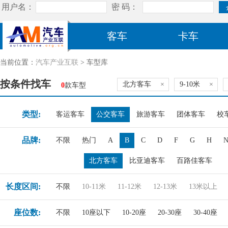
客车
卡车
当前位置：
汽车产业互联
> 车型库
按条件找车
北方客车
×
9-10米
×
0
款车型
类型:
客运客车
公交客车
旅游客车
团体客车
校
品牌:
不限
热门
A
B
C
D
F
G
H
北方客车
比亚迪客车
百路佳客车
长度区间:
不限
10-11米
11-12米
12-13米
13米以上
座位数:
不限
10座以下
10-20座
20-30座
30-40座