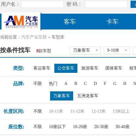
客车
卡车
当前位置：
汽车产业互联
> 车型库
按条件找车
万象客车
×
9-10米
×
0
款车型
类型:
客运客车
公交客车
旅游客车
团体客车
校
品牌:
不限
热门
A
B
C
D
F
G
H
万象客车
五洲龙客车
长度区间:
不限
10-11米
11-12米
12-13米
13米以上
座位数:
不限
10座以下
10-20座
20-30座
30-40座