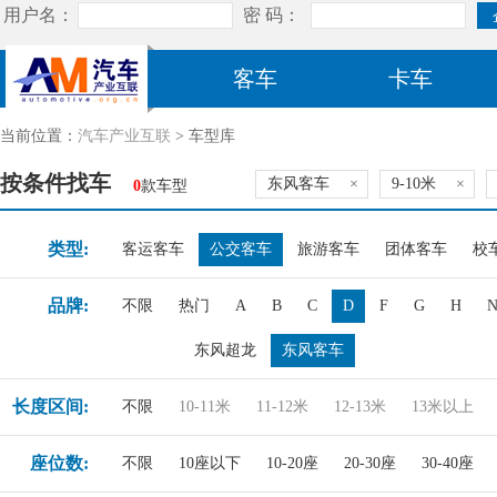
客车
卡车
当前位置：
汽车产业互联
> 车型库
按条件找车
东风客车
×
9-10米
×
0
款车型
类型:
客运客车
公交客车
旅游客车
团体客车
校
品牌:
不限
热门
A
B
C
D
F
G
H
东风超龙
东风客车
长度区间:
不限
10-11米
11-12米
12-13米
13米以上
座位数:
不限
10座以下
10-20座
20-30座
30-40座