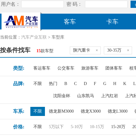
客车
卡车
当前位置：
汽车产业互联
> 车型库
按条件找车
陕汽重卡
×
30-35万
×
15
款车型
类型:
客运客车
公交客车
旅游客车
团体客车
校
品牌:
不限
热门
B
C
D
F
G
H
K
L
沈阳金杯
山东凯马
上汽红岩
上汽
车系:
不限
德龙新M3000
德龙X3000
德龙L3000
价格:
不限
5万以下
5-10万
10-15万
15-20万
2