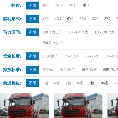
吨位:
不限
微卡
轻卡
中卡
重卡
驱动形式:
不限
4X2
4X4
6X2
6X4
6X6
8X2
马力区间:
不限
130马力以下
130-180马力
180-220马力
500马力以上
货箱长度:
不限
2.5米以下
2.5-3.2米
3.2-3.6米
3.6-4.
排放标准:
不限
零排放
国二/欧二
国三/欧三
国四/欧
前进档位:
不限
5档
6档
7档
8档
9档
10档
1