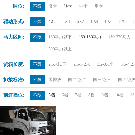
吨位:
不限
微卡
轻卡
中卡
重卡
驱动形式:
不限
4X2
4X4
6X2
6X4
6X6
8X2
马力区间:
不限
130马力以下
130-180马力
180-220马力
500马力以上
货箱长度:
不限
2.5米以下
2.5-3.2米
3.2-3.6米
3.6-4.
排放标准:
不限
零排放
国二/欧二
国三/欧三
国四/欧
前进档位:
不限
5档
6档
7档
8档
9档
10档
1