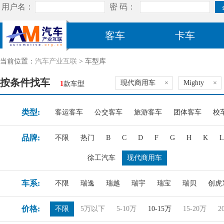
客车
卡车
当前位置：
汽车产业互联
> 车型库
按条件找车
现代商用车
×
Mighty
×
1
款车型
类型:
客运客车
公交客车
旅游客车
团体客车
校
品牌:
不限
热门
B
C
D
F
G
H
K
L
徐工汽车
现代商用车
车系:
不限
瑞逸
瑞越
瑞宇
瑞宝
瑞贝
创虎X
价格:
不限
5万以下
5-10万
10-15万
15-20万
2