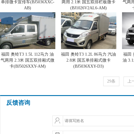
单排微卡宣传车(BJ5036XXC-
两用 2.1米 国五双排栏板微卡
气两用
AB)
(BJ1026V2AL6-AM)
福田 奥铃T3 1.5L 112马力 油
福田 奥铃T3 1.2L 86马力 汽油
福田 奥
气两用 2.3米 国五双排厢式微
2.8米 国五单排厢式微卡
油 3
卡(BJ5026XXY-AM)
(BJ5036XXY-D3)
29条
上
反馈咨询