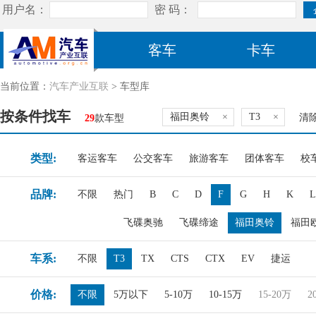
客车
卡车
当前位置：
汽车产业互联
> 车型库
按条件找车
福田奥铃
×
T3
×
清
29
款车型
类型:
客运客车
公交客车
旅游客车
团体客车
校
品牌:
不限
热门
B
C
D
F
G
H
K
L
飞碟奥驰
飞碟缔途
福田奥铃
福田
车系:
不限
T3
TX
CTS
CTX
EV
捷运
价格:
不限
5万以下
5-10万
10-15万
15-20万
2