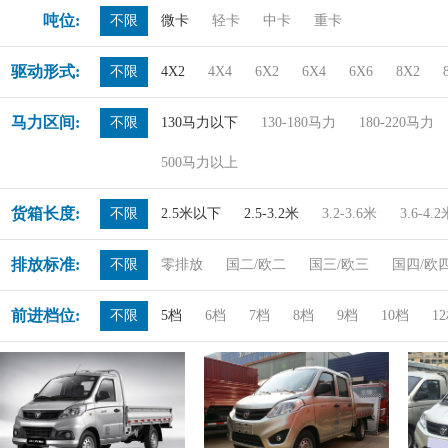
吨位:
不限
微卡
轻卡
中卡
重卡
驱动形式:
不限
4X2
4X4
6X2
6X4
6X6
8X2
马力区间:
不限
130马力以下
130-180马力
180-220马力
500马力以上
货箱长度:
不限
2.5米以下
2.5-3.2米
3.2-3.6米
3.6-4.
排放标准:
不限
零排放
国二/欧二
国三/欧三
国四/欧
前进档位:
不限
5档
6档
7档
8档
9档
10档
1