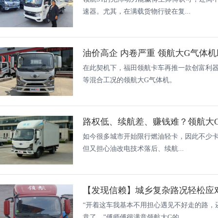
速器。尤其，在满载货物行驶在复...
油价高企 内卷严重 领航大G气体
在此契机下，福田领航卡车再推一款创富利
等混合工况的领航大G气体机。
如今很多城市开始限行燃油轻卡，因此不少
但又担心油改电技术落后、续航...
【发现信赖】城乡复杂路况轻松应对
“开着这车我基本不用担心遇见不好走的路，
意了。”傅师傅很满意领航大G的...