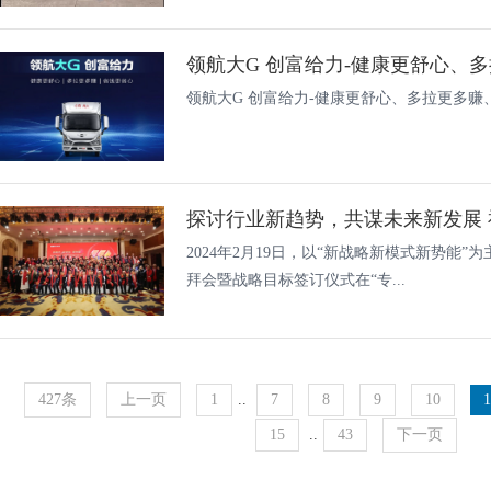
领航大G 创富给力-健康更舒心、
领航大G 创富给力-健康更舒心、多拉更多赚
2024年2月19日，以“新战略新模式新势能”
拜会暨战略目标签订仪式在“专...
427条
上一页
1
..
7
8
9
10
1
15
..
43
下一页