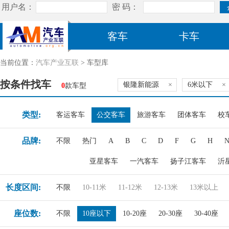
客车
卡车
当前位置：
汽车产业互联
> 车型库
按条件找车
银隆新能源
×
6米以下
×
0
款车型
类型:
客运客车
公交客车
旅游客车
团体客车
校
品牌:
不限
热门
A
B
C
D
F
G
H
亚星客车
一汽客车
扬子江客车
沂
长度区间:
不限
10-11米
11-12米
12-13米
13米以上
座位数:
不限
10座以下
10-20座
20-30座
30-40座