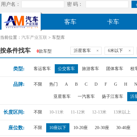
客车
卡车
当前位置：
汽车产业互联
> 车型库
按条件找车
沂星客车
×
6米以下
×
0
款车型
类型:
客运客车
公交客车
旅游客车
团体客车
校
品牌:
不限
热门
A
B
C
D
F
G
H
亚星客车
一汽客车
扬子江客车
沂
长度区间:
不限
10-11米
11-12米
12-13米
13米以上
座位数:
不限
10座以下
10-20座
20-30座
30-40座