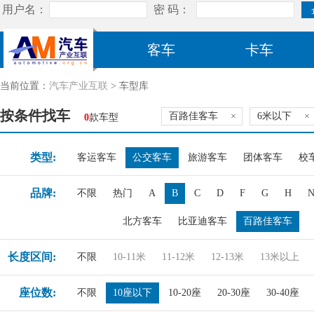
客车
卡车
当前位置：
汽车产业互联
> 车型库
按条件找车
百路佳客车
×
6米以下
×
0
款车型
类型:
客运客车
公交客车
旅游客车
团体客车
校
品牌:
不限
热门
A
B
C
D
F
G
H
北方客车
比亚迪客车
百路佳客车
长度区间:
不限
10-11米
11-12米
12-13米
13米以上
座位数:
不限
10座以下
10-20座
20-30座
30-40座