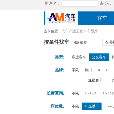
客车
当前位置：
汽车产业互联
> 车型库
按条件找车
友谊
0
款车型
类型:
客运客车
公交客车
品牌:
不限
热门
A
B
亚星客车
一
长度区间:
不限
10-11米
11-12
座位数:
不限
10座以下
10-2