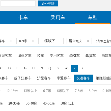
卡车
乘用车
车型
客车
×
8-9米
×
10座以下
×
混合动力
×
清除全部
旅游客车
团体客车
校车
专用客车
牵引车
载货车
自卸
C
D
F
G
H
N
Q
S
W
Y
Z
汽客车
扬子江客车
沂星客车
宇通客车
友谊客车
银隆新能
米
12-13米
13米以上
6-7米
6米以下
7-8米
8-9米
9-10
0座
20-30座
30-40座
40-50座
50座以上