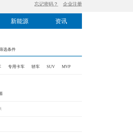
新能源
资讯
筛选条件
车
专用卡车
轿车
SUV
MVP
源
米