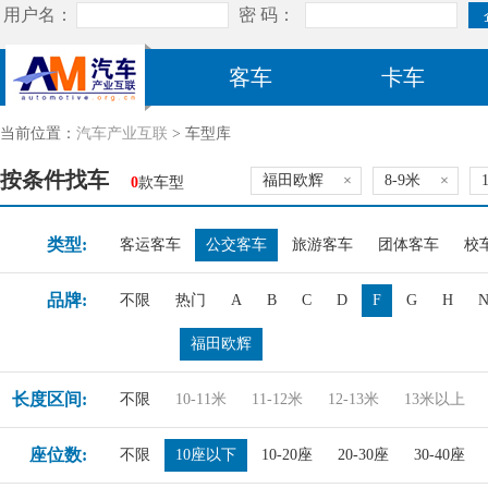
客车
卡车
当前位置：
汽车产业互联
> 车型库
按条件找车
福田欧辉
×
8-9米
×
0
款车型
类型:
客运客车
公交客车
旅游客车
团体客车
校
品牌:
不限
热门
A
B
C
D
F
G
H
福田欧辉
长度区间:
不限
10-11米
11-12米
12-13米
13米以上
座位数:
不限
10座以下
10-20座
20-30座
30-40座