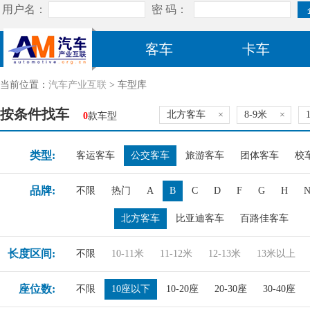
客车
卡车
当前位置：
汽车产业互联
> 车型库
按条件找车
北方客车
×
8-9米
×
0
款车型
类型:
客运客车
公交客车
旅游客车
团体客车
校
品牌:
不限
热门
A
B
C
D
F
G
H
北方客车
比亚迪客车
百路佳客车
长度区间:
不限
10-11米
11-12米
12-13米
13米以上
座位数:
不限
10座以下
10-20座
20-30座
30-40座