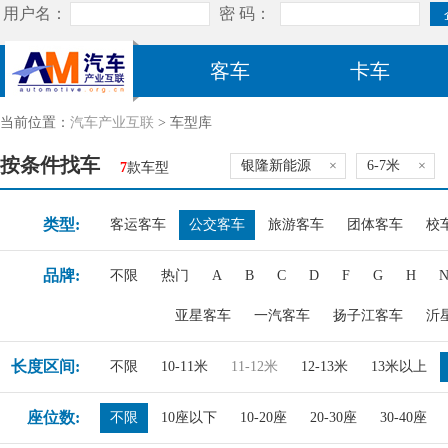
客车
卡车
当前位置：
汽车产业互联
> 车型库
按条件找车
银隆新能源
×
6-7米
×
7
款车型
类型:
客运客车
公交客车
旅游客车
团体客车
校
品牌:
不限
热门
A
B
C
D
F
G
H
亚星客车
一汽客车
扬子江客车
沂
长度区间:
不限
10-11米
11-12米
12-13米
13米以上
座位数:
不限
10座以下
10-20座
20-30座
30-40座