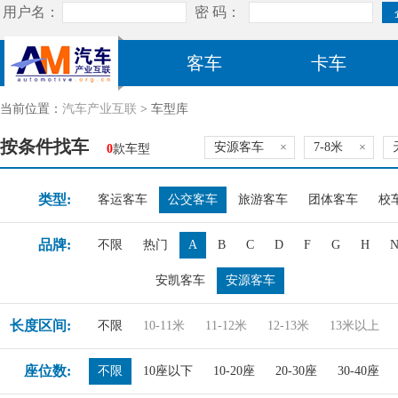
客车
卡车
当前位置：
汽车产业互联
> 车型库
按条件找车
安源客车
×
7-8米
×
0
款车型
类型:
客运客车
公交客车
旅游客车
团体客车
校
品牌:
不限
热门
A
B
C
D
F
G
H
安凯客车
安源客车
长度区间:
不限
10-11米
11-12米
12-13米
13米以上
座位数:
不限
10座以下
10-20座
20-30座
30-40座