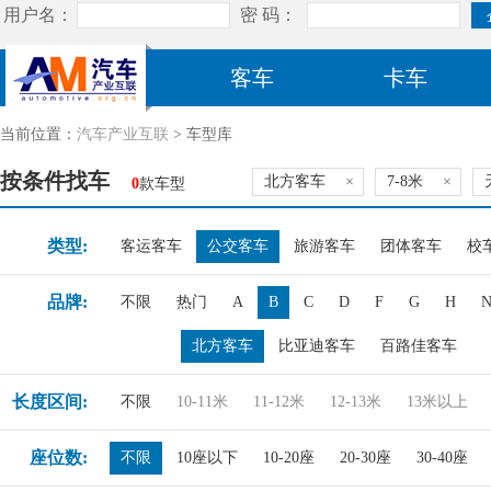
客车
卡车
当前位置：
汽车产业互联
> 车型库
按条件找车
北方客车
×
7-8米
×
0
款车型
类型:
客运客车
公交客车
旅游客车
团体客车
校
品牌:
不限
热门
A
B
C
D
F
G
H
北方客车
比亚迪客车
百路佳客车
长度区间:
不限
10-11米
11-12米
12-13米
13米以上
座位数:
不限
10座以下
10-20座
20-30座
30-40座