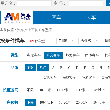
客车
卡车
当前位置：
汽车产业互联
> 车型库
按条件找车
7-8米
×
天然气
×
清
121
款车型
类型:
客运客车
公交客车
旅游客车
团体客车
校
品牌:
不限
热门
A
B
C
D
F
G
H
安凯客车
海格客车
恒通客车
黄海
长度区间:
不限
10-11米
11-12米
12-13米
13米以上
座位数:
不限
10座以下
10-20座
20-30座
30-40座