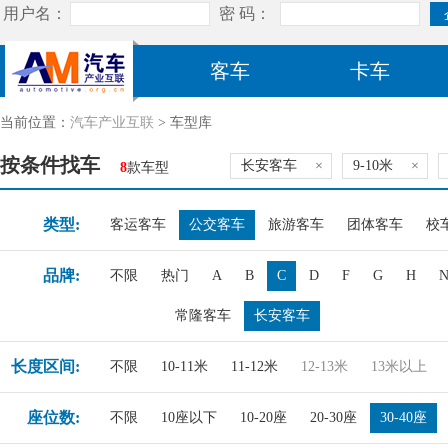
客车
卡车
当前位置：
汽车产业互联
> 车型库
按条件找车
长安客车
×
9-10米
×
8
款车型
类型:
客运客车
公交客车
旅游客车
团体客车
校
品牌:
不限
热门
A
B
C
D
F
G
H
常隆客车
长安客车
长度区间:
不限
10-11米
11-12米
12-13米
13米以上
座位数:
不限
10座以下
10-20座
20-30座
30-40座