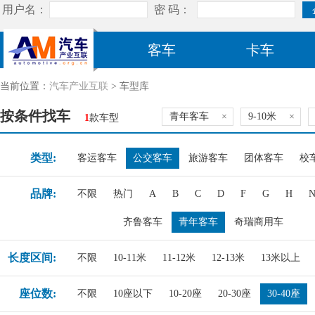
客车
卡车
当前位置：
汽车产业互联
> 车型库
按条件找车
青年客车
×
9-10米
×
1
款车型
类型:
客运客车
公交客车
旅游客车
团体客车
校
品牌:
不限
热门
A
B
C
D
F
G
H
齐鲁客车
青年客车
奇瑞商用车
长度区间:
不限
10-11米
11-12米
12-13米
13米以上
座位数:
不限
10座以下
10-20座
20-30座
30-40座