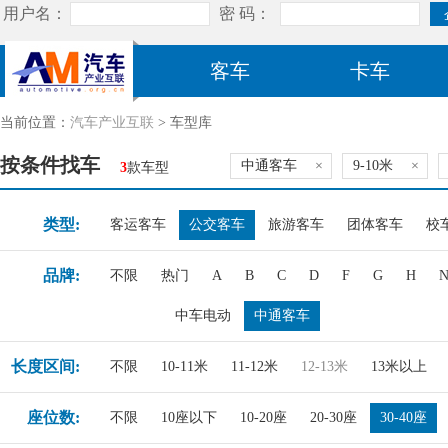
客车
卡车
当前位置：
汽车产业互联
> 车型库
按条件找车
中通客车
×
9-10米
×
3
款车型
类型:
客运客车
公交客车
旅游客车
团体客车
校
品牌:
不限
热门
A
B
C
D
F
G
H
中车电动
中通客车
长度区间:
不限
10-11米
11-12米
12-13米
13米以上
座位数:
不限
10座以下
10-20座
20-30座
30-40座