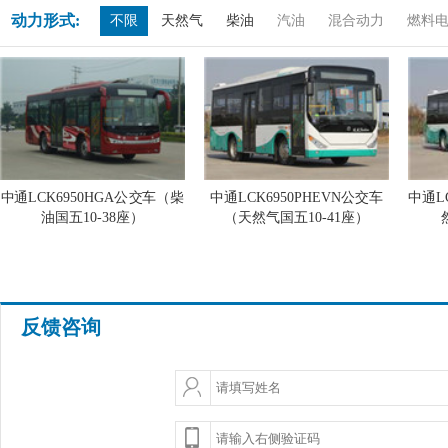
动力形式:
不限
天然气
柴油
汽油
混合动力
燃料
中通LCK6950HGA公交车（柴
中通LCK6950PHEVN公交车
中通L
油国五10-38座）
（天然气国五10-41座）
反馈咨询