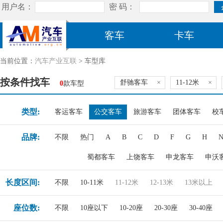
客车
卡车
当前位置：
汽车产业互联
> 车型库
按条件找车
舒驰客车
×
11-12米
×
0
款车型
类型:
客运客车
公交客车
旅游客车
团体客车
校
品牌:
不限
热门
A
B
C
D
F
G
H
蜀都客车
上饶客车
申龙客车
申沃
长度区间:
不限
10-11米
11-12米
12-13米
13米以上
座位数:
不限
10座以下
10-20座
20-30座
30-40座