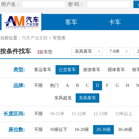
客车
卡车
当前位置：
汽车产业互联
> 车型库
按条件找车
东风客车
×
7-8米
×
2
款车型
类型:
客运客车
公交客车
旅游客车
团体客车
校
品牌:
不限
热门
A
B
C
D
F
G
H
东风超龙
东风客车
长度区间:
不限
10-11米
11-12米
12-13米
13米以上
座位数:
不限
10座以下
10-20座
20-30座
30-40座