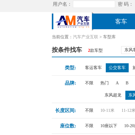
客车
当前位置：
汽车产业互联
> 车型库
按条件找车
东风
2
款车型
类型:
客运客车
公交客车
品牌:
不限
热门
A
B
东风超龙
东
长度区间:
不限
10-11米
11-12
座位数:
不限
10座以下
10-2