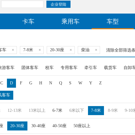
卡车
乘用车
车型
客车
×
7-8米
×
20-30座
×
柴油
×
清除全部筛选
旅游客车
团体客车
校车
专用客车
牵引车
载货车
自卸
C
D
F
G
H
N
Q
S
W
Y
Z
风客车
米
12-13米
13米以上
6-7米
6米以下
7-8米
8-9米
9-10
0座
20-30座
30-40座
40-50座
50座以上