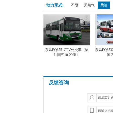
动力形式:
不限
天然气
柴油
东风EQ6751CTV公交车（柴
东风EQ67
油国五10-29座）
国四
反馈咨询