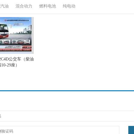
汽油
混合动力
燃料电池
纯电动
32C4D公交车（柴油
10-29座）