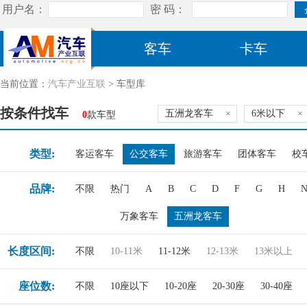
客车
卡车
当前位置：
汽车产业互联
> 车型库
按条件找车
五洲龙客车
×
6米以下
×
0
款车型
类型:
客运客车
公交客车
旅游客车
团体客车
校
品牌:
不限
热门
A
B
C
D
F
G
H
万象客车
五洲龙客车
长度区间:
不限
10-11米
11-12米
12-13米
13米以上
座位数:
不限
10座以下
10-20座
20-30座
30-40座