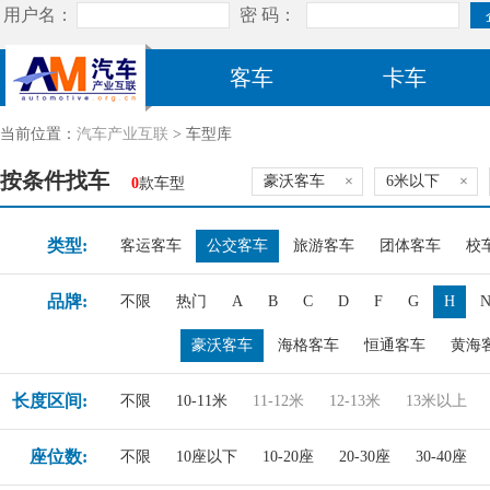
客车
卡车
当前位置：
汽车产业互联
> 车型库
按条件找车
豪沃客车
×
6米以下
×
0
款车型
类型:
客运客车
公交客车
旅游客车
团体客车
校
品牌:
不限
热门
A
B
C
D
F
G
H
豪沃客车
海格客车
恒通客车
黄海
长度区间:
不限
10-11米
11-12米
12-13米
13米以上
座位数:
不限
10座以下
10-20座
20-30座
30-40座