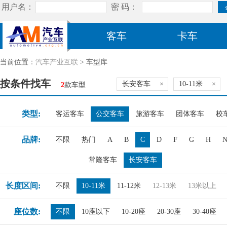
客车
卡车
当前位置：
汽车产业互联
> 车型库
按条件找车
长安客车
×
10-11米
×
2
款车型
类型:
客运客车
公交客车
旅游客车
团体客车
校
品牌:
不限
热门
A
B
C
D
F
G
H
常隆客车
长安客车
长度区间:
不限
10-11米
11-12米
12-13米
13米以上
座位数:
不限
10座以下
10-20座
20-30座
30-40座