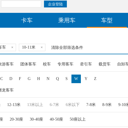
卡车
乘用车
车型
客车
×
10-11米
×
清除全部筛选条件
旅游客车
团体客车
校车
专用客车
牵引车
载货车
自卸
C
D
F
G
H
N
Q
S
W
Y
Z
洲龙客车
米
12-13米
13米以上
6-7米
6米以下
7-8米
8-9米
9-10
0座
20-30座
30-40座
40-50座
50座以上