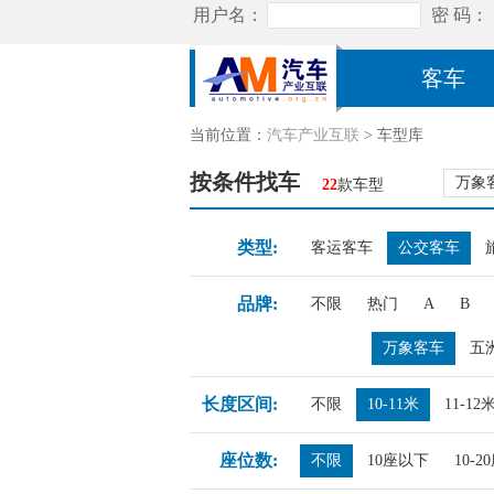
客车
当前位置：
汽车产业互联
> 车型库
按条件找车
万象
22
款车型
类型:
客运客车
公交客车
品牌:
不限
热门
A
B
万象客车
五
长度区间:
不限
10-11米
11-12
座位数:
不限
10座以下
10-2