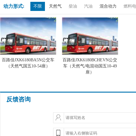
动力形式:
不限
天然气
柴油
汽油
混合动力
燃料
百路佳JXK6180BA5N公交车
百路佳JXK6180BCHEVN公交
（天然气国五10-54座）
车（天然气/电混动国五10-49
座）
反馈咨询