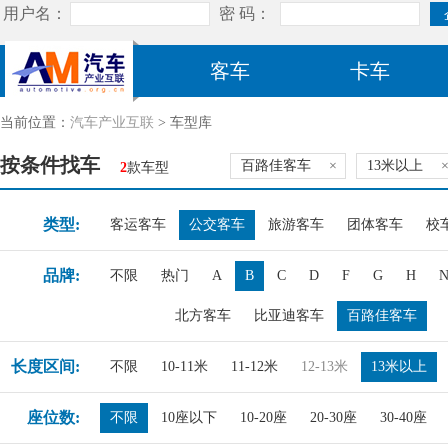
客车
卡车
当前位置：
汽车产业互联
> 车型库
按条件找车
百路佳客车
×
13米以上
2
款车型
类型:
客运客车
公交客车
旅游客车
团体客车
校
品牌:
不限
热门
A
B
C
D
F
G
H
北方客车
比亚迪客车
百路佳客车
长度区间:
不限
10-11米
11-12米
12-13米
13米以上
座位数:
不限
10座以下
10-20座
20-30座
30-40座