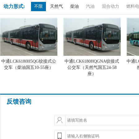
动力形式:
不限
天然气
柴油
汽油
混合动力
燃料
中通LCK6180H5QG铰接式公
中通LCK6180HQGNA铰接式
中通L
交车（柴油国五10-55座）
公交车（天然气国五24-58
座）
反馈咨询