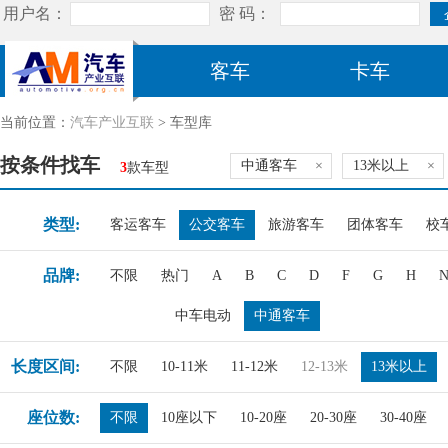
客车
卡车
当前位置：
汽车产业互联
> 车型库
按条件找车
中通客车
×
13米以上
×
3
款车型
类型:
客运客车
公交客车
旅游客车
团体客车
校
品牌:
不限
热门
A
B
C
D
F
G
H
中车电动
中通客车
长度区间:
不限
10-11米
11-12米
12-13米
13米以上
座位数:
不限
10座以下
10-20座
20-30座
30-40座