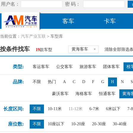
客车
卡车
当前位置：
汽车产业互联
> 车型库
按条件找车
黄海客车
×
清除全部筛选
19
款车型
类型:
客运客车
公交客车
旅游客车
团体客车
校
品牌:
不限
热门
A
C
D
F
G
H
N
S
豪沃客车
海格客车
恒通客车
黄海
长度区间:
不限
10-11米
11-12米
6-7米
6米以下
7-
座位数:
不限
10座以下
10-20座
20-30座
30-40座