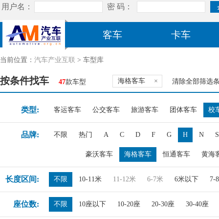
客车
卡车
当前位置：
汽车产业互联
> 车型库
按条件找车
海格客车
×
清除全部筛选
47
款车型
类型:
客运客车
公交客车
旅游客车
团体客车
校
品牌:
不限
热门
A
C
D
F
G
H
N
S
豪沃客车
海格客车
恒通客车
黄海
长度区间:
不限
10-11米
11-12米
6-7米
6米以下
7-
座位数:
不限
10座以下
10-20座
20-30座
30-40座