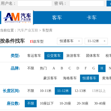
客车
卡车
当前位置：
汽车产业互联
> 车型库
按条件找车
恒通客车
×
11-12米
×
15
款车型
类型:
客运客车
公交客车
旅游客车
团体客车
校
品牌:
不限
热门
A
B
C
D
F
G
H
豪沃客车
海格客车
恒通客车
黄海
长度区间:
不限
10-11米
11-12米
12-13米
13米以上
座位数:
不限
10座以下
10-20座
20-30座
30-40座