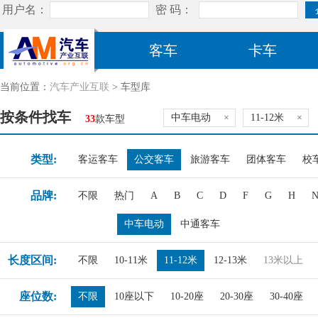
客车
卡车
当前位置：
汽车产业互联
> 车型库
按条件找车
中车电动
×
11-12米
×
33
款车型
类型:
客运客车
公交客车
旅游客车
团体客车
校
品牌:
不限
热门
A
B
C
D
F
G
H
中车电动
中通客车
长度区间:
不限
10-11米
11-12米
12-13米
13米以上
座位数:
不限
10座以下
10-20座
20-30座
30-40座