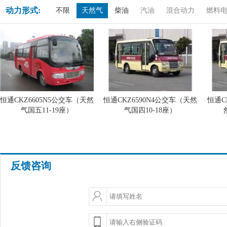
动力形式:
不限
天然气
柴油
汽油
混合动力
燃料
恒通CKZ6605N5公交车（天然
恒通CKZ6590N4公交车（天然
恒通C
气国五11-19座）
气国四10-18座）
反馈咨询