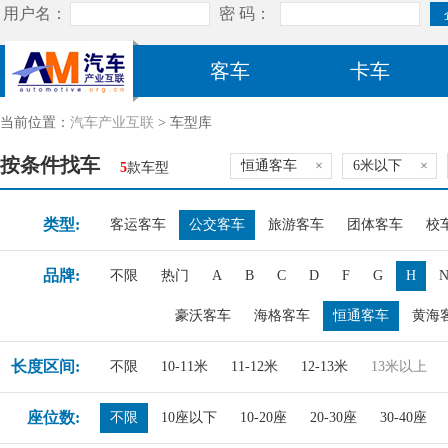
客车
卡车
当前位置：
汽车产业互联
> 车型库
按条件找车
恒通客车
×
6米以下
×
5
款车型
类型:
客运客车
公交客车
旅游客车
团体客车
校
品牌:
不限
热门
A
B
C
D
F
G
H
豪沃客车
海格客车
恒通客车
黄海
长度区间:
不限
10-11米
11-12米
12-13米
13米以上
座位数:
不限
10座以下
10-20座
20-30座
30-40座